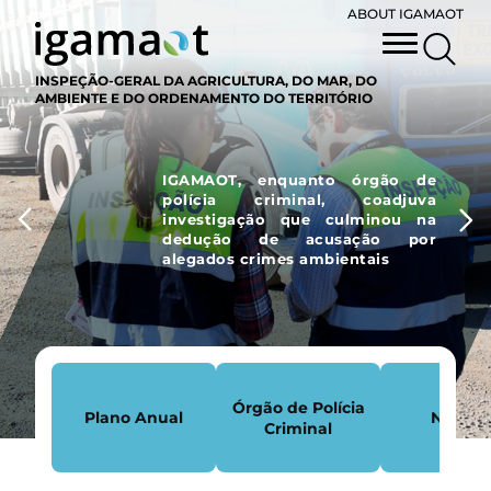
ABOUT IGAMAOT
INSPEÇÃO-GERAL DA AGRICULTURA, DO MAR, DO
AMBIENTE E DO ORDENAMENTO DO TERRITÓRIO
IGAMAOT, enquanto órgão de
polícia criminal, coadjuva
investigação que culminou na
dedução de acusação por
alegados crimes ambientais
Órgão de Polícia
Plano Anual
Notícia
Criminal