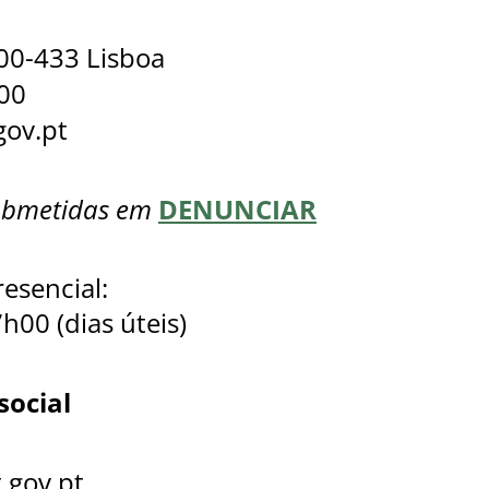
200-433 Lisboa
00
ov.pt
DENUNCIAR
submetidas em
esencial:
h00 (dias úteis)
ocial
gov.pt