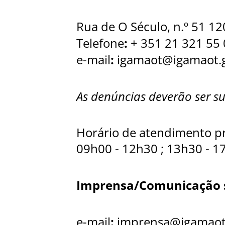
Rua de O Século, n.º 51 1
:
Telefone
+ 351 21 321 55 
:
e-mail
igamaot@igamaot.g
As denúncias deverão ser 
Horário de atendimento pr
09h00 - 12h30 ; 13h30 - 17
Imprensa/Comunicação s
:
e-mail
imprensa@igamaot.