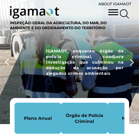
ABOUT IGAMAOT
INSPEÇÃO-GERAL DA AGRICULTURA, DO MAR, DO
AMBIENTE E DO ORDENAMENTO DO TERRITÓRIO
IGAMAOT, enquanto órgão de
polícia criminal, coadjuva
investigação que culminou na
dedução de acusação por
alegados crimes ambientais
Órgão de Polícia
Plano Anual
Notícia
Criminal