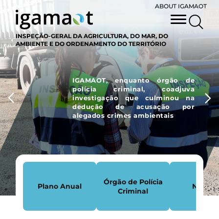
ABOUT IGAMAOT
INSPEÇÃO-GERAL DA AGRICULTURA, DO MAR, DO
AMBIENTE E DO ORDENAMENTO DO TERRITÓRIO
IGAMAOT, enquanto órgão de
polícia criminal, coadjuva
investigação que culminou na
dedução de acusação por
alegados crimes ambientais
Órgão de Polícia
Plano Anual
Notícia
Criminal