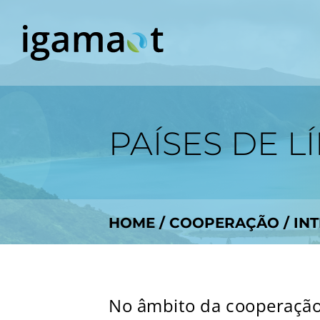
PAÍSES DE 
HOME
/
COOPERAÇÃO
/
IN
No âmbito da cooperação 