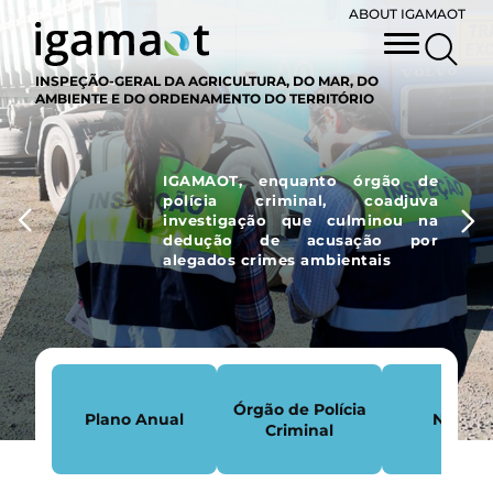
ABOUT IGAMAOT
INSPEÇÃO-GERAL DA AGRICULTURA, DO MAR, DO
AMBIENTE E DO ORDENAMENTO DO TERRITÓRIO
IGAMAOT, enquanto órgão de
polícia criminal, coadjuva
investigação que culminou na
dedução de acusação por
alegados crimes ambientais
Órgão de Polícia
Plano Anual
Notícia
Criminal