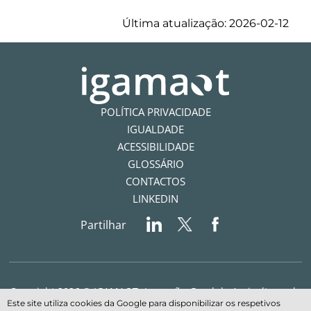
Última atualização: 2026-02-12
POLÍTICA PRIVACIDADE
IGUALDADE
ACESSIBILIDADE
GLOSSÁRIO
CONTACTOS
LINKEDIN
Partilhar
Copyright 2026 © IGAMAOT- Inspeção-Geral da Agricultura, do
Este site utiliza cookies da Google para disponibilizar os respetivos
Mar, do Ambiente e do Ordenamento do Território - Todos os