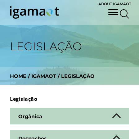
ABOUT IGAMAOT
LEGISLAÇ​ÃO
HOME
/
IGAMAOT
/
LEGISLAÇ​ÃO
Legislaç​ão
Orgânica
Despachos