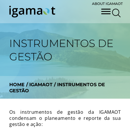
ABOUT IGAMAOT
INSTRUMENTOS DE
GESTÃO
HOME
/
IGAMAOT
/
INSTRUMENTOS DE
GESTÃO
Os instrumentos de gestão da IGAMAOT
condensam o planeamento e reporte da sua
gestão e ação: ​