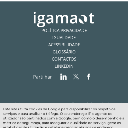
POLÍTICA PRIVACIDADE
IGUALDADE
ACESSIBILIDADE
GLOSSÁRIO
CONTACTOS
LINKEDIN
Partilhar
Copyright 2026 © IGAMAOT- Inspeção-Geral da Agricultura, do
Este site utiliza cookies da Google para disponibilizar os respetivos
Mar, do Ambiente e do Ordenamento do Território - Todos os
serviços e para analisar o tráfego. O seu endereço IP e agente do
direitos reservados
utilizador são partilhados com a Google, bem como o desempenho e a
métrica de segurança, para assegurar a qualidade do serviço, gerar as
estatísticas de utilização e detetar e resolver abusos de endereço.