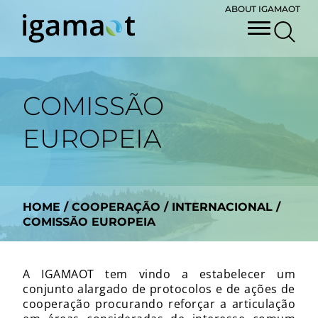
ABOUT IGAMAOT
COMISSÃO
EUROPEIA
HOME
/
COOPERAÇÃO
/
INTERNACIONAL
/
COMISSÃO EUROPEIA
A IGAMAOT tem vindo a estabelecer um
conjunto alargado de protocolos e de ações de
cooperação procurando reforçar a articulação