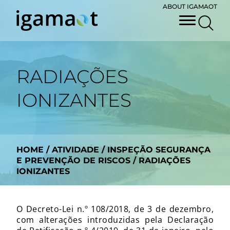
ABOUT IGAMAOT
RADIAÇÕES
IONIZANTES
HOME
/
ATIVIDADE
/
INSPEÇÃO SEGURANÇA
E PREVENÇÃO DE RISCOS
/
RADIAÇÕES
IONIZANTES
O Decreto-Lei n.º 108/2018, de 3 de dezembro,
com alterações introduzidas pela Declaração