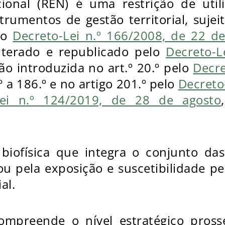
ional (REN) é uma restrição de uti
strumentos de gestão territorial, sujei
elo
Decreto-Lei n.º 166/2008, de 22 d
lterado e republicado pelo
Decreto-L
ão introduzida no art.º 20.º pelo
Decre
º a 186.º e no artigo 201.º pelo
Decreto
Lei n.º 124/2019, de 28 de agosto
iofísica que integra o conjunto das
ou pela exposição e suscetibilidade pe
al.
mpreende o nível estratégico pross