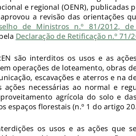
acional e regional (OENR), publicadas 
 aprovou a revisão das orientações q
selho de Ministros n.º 81/2012, d
 pela
Declaração de Retificação n.º 71
EN são interditos os usos e as ações
 em operações de loteamento, obras de
unicação, escavações e aterros e na d
as ações necessárias ao normal e reg
aproveitamento agrícola do solo e da
 espaços florestais (n.º 1 do artigo 20
nterdições os usos e as ações que s