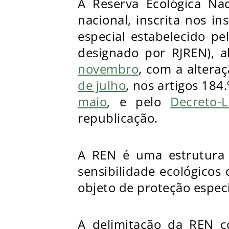
A Reserva Ecológica Nac
nacional, inscrita nos in
especial estabelecido p
designado por RJREN), a
novembro
, com a alteraç
de julho
, nos artigos 184.
maio
, e pelo
Decreto-
republicação.
A REN é uma estrutura b
sensibilidade ecológicos 
objeto de proteção especi
A delimitação da REN co