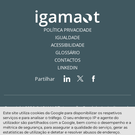
POLÍTICA PRIVACIDADE
IGUALDADE
ACESSIBILIDADE
GLOSSÁRIO
CONTACTOS
LINKEDIN
Partilhar
Copyright 2026 © IGAMAOT- Inspeção-Geral da Agricultura, do
Este site utiliza cookies da Google para disponibilizar os respetivos
Mar, do Ambiente e do Ordenamento do Território - Todos os
serviços e para analisar o tráfego. O seu endereço IP e agente do
direitos reservados
utilizador são partilhados com a Google, bem como o desempenho e a
métrica de segurança, para assegurar a qualidade do serviço, gerar as
estatísticas de utilização e detetar e resolver abusos de endereço.